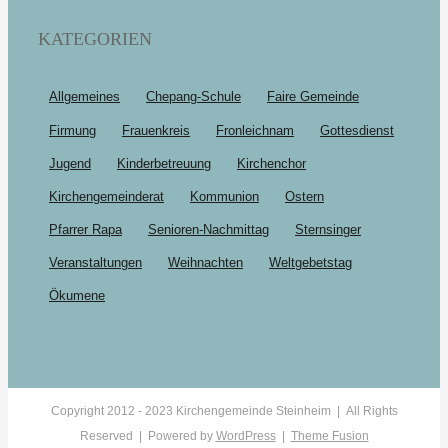
KATEGORIEN
Allgemeines
Chepang-Schule
Faire Gemeinde
Firmung
Frauenkreis
Fronleichnam
Gottesdienst
Jugend
Kinderbetreuung
Kirchenchor
Kirchengemeinderat
Kommunion
Ostern
Pfarrer Rapa
Senioren-Nachmittag
Sternsinger
Veranstaltungen
Weihnachten
Weltgebetstag
Ökumene
Copyright 2012 - 2023 Kirchengemeinde Steinheim | All Rights
Reserved | Powered by
WordPress
|
Theme Fusion