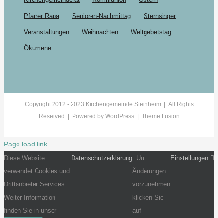
Pfarrer Rapa
Senioren-Nachmittag
Sternsinger
Veranstaltungen
Weihnachten
Weltgebetstag
Ökumene
Copyright 2012 - 2023 Kirchengemeinde Steinheim | All Rights
Reserved | Powered by
WordPress
|
Theme Fusion
Page load link
Diese Website
Datenschutzerklärung
. Um
Einstellungen
verwendet Cookies und
Änderungen
Drittanbieter Services.
vorzunehmen
Weiter Information
klicken Sie
finden Sie in unser
auf