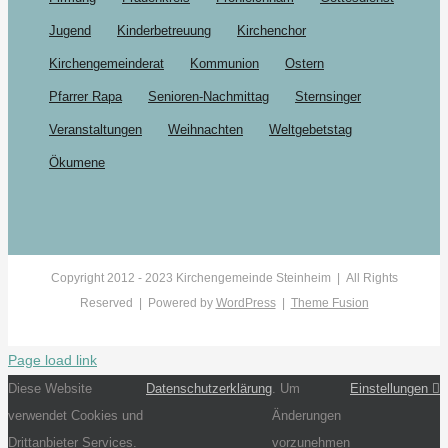
Jugend
Kinderbetreuung
Kirchenchor
Kirchengemeinderat
Kommunion
Ostern
Pfarrer Rapa
Senioren-Nachmittag
Sternsinger
Veranstaltungen
Weihnachten
Weltgebetstag
Ökumene
Copyright 2012 - 2023 Kirchengemeinde Steinheim | All Rights
Reserved | Powered by
WordPress
|
Theme Fusion
Page load link
Diese Website
Datenschutzerklärung
. Um
Einstellungen
verwendet Cookies und
Änderungen
Drittanbieter Services.
vorzunehmen