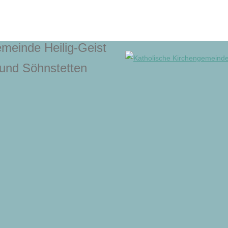
meinde Heilig-Geist
und Söhnstetten