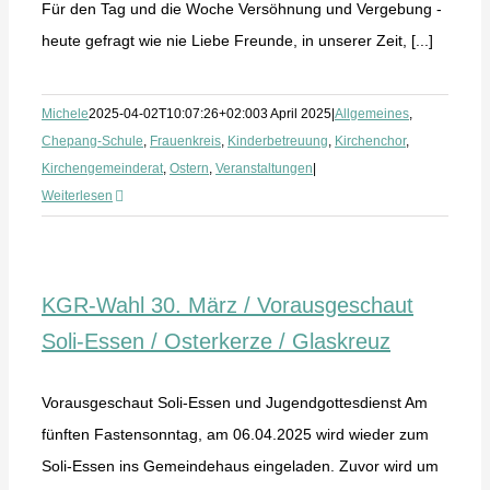
Für den Tag und die Woche Versöhnung und Vergebung -
heute gefragt wie nie Liebe Freunde, in unserer Zeit, [...]
Michele
2025-04-02T10:07:26+02:00
3 April 2025
|
Allgemeines
,
Chepang-Schule
,
Frauenkreis
,
Kinderbetreuung
,
Kirchenchor
,
Kirchengemeinderat
,
Ostern
,
Veranstaltungen
|
Weiterlesen
KGR-Wahl 30. März / Vorausgeschaut
Soli-Essen / Osterkerze / Glaskreuz
Vorausgeschaut Soli-Essen und Jugendgottesdienst Am
fünften Fastensonntag, am 06.04.2025 wird wieder zum
Soli-Essen ins Gemeindehaus eingeladen. Zuvor wird um