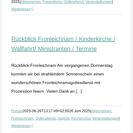
2025
|
Allgemeines
,
Frauenkreis
,
Gottesdienst
,
Veranstaltungen
|
Weiterlesen
Rückblick Fronleichnam / Kinderkirche /
Wallfahrt/ Ministranten / Termine
Rückblick Fronleichnam Am vergangenen Donnerstag
konnten wir bei strahlendem Sonnenschein einen
wunderschönen Fronleichnamsgottesdienst mit
Prozession feiern. Vielen Dank an [...]
Florian
2025-06-26T13:17:49+02:00
26 Juni 2025
|
Allgemeines
,
Fronleichnam
,
Gottesdienst
,
Jugend
,
Kirchenchor
,
Veranstaltungen
|
Weiterlesen