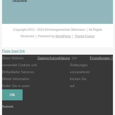
Ökumene
Copyright 2012 - 2023 Kirchengemeinde Steinheim | All Rights
Reserved | Powered by
WordPress
|
Theme Fusion
Page load link
Diese Website
Datenschutzerklärung
. Um
Einstellungen
verwendet Cookies und
Änderungen
Drittanbieter Services.
vorzunehmen
Weiter Information
klicken Sie
finden Sie in unser
auf
OK
Statistik