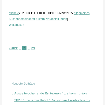
Michele
2025-03-11T11:01:06+01:00
13 März 2025
|
Allgemeines
,
Kirchengemeinderat
,
Ostern
,
Veranstaltungen
|
Weiterlesen
Zurück
1
2
3
Vor
Neueste Beiträge
Auszeitwochenende für Frauen / Erstkommunion
2027 / Frauenwallfahrt / Rückschau Fronleichnam /